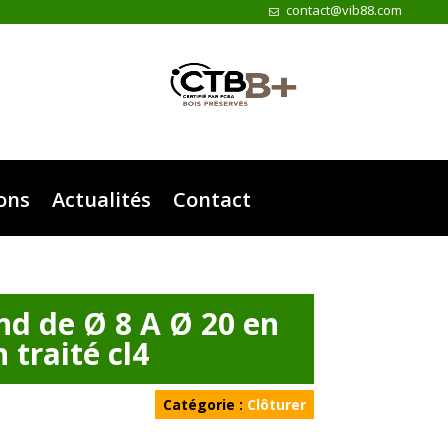
contact@vib88.com
ions
Actualités
Contact
nd de Ø 8 A Ø 20 en
n traité cl4
Catégorie :
Clôturer