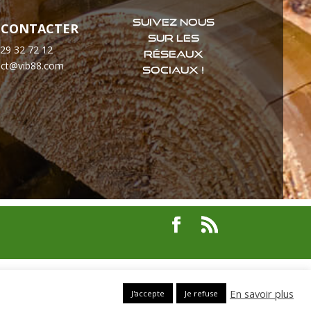
Suivez nous
 CONTACTER
sur les
 29 32 72 12
réseaux
act@vib88.com
sociaux !
En savoir plus
J'accepte
Je refuse