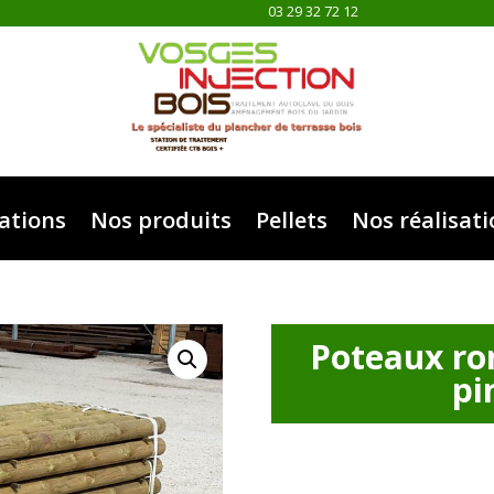
03 29 32 72 12
ations
Nos produits
Pellets
Nos réalisat
Poteaux ro
pi