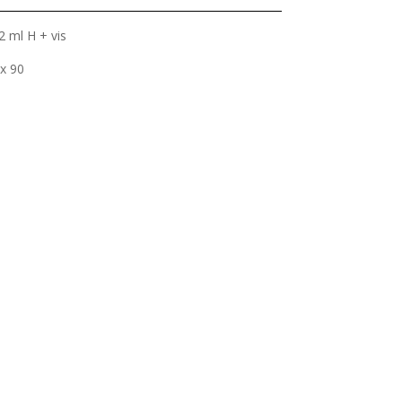
 ml H + vis
x 90