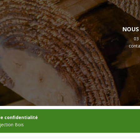
NOUS
03
cont
de confidentialité
jection Bois