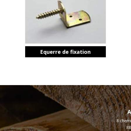
Equerre de fixation
A
8 chemi
88