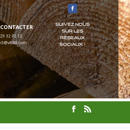
Suivez nous
 CONTACTER
sur les
 29 32 72 12
réseaux
act@vib88.com
sociaux !