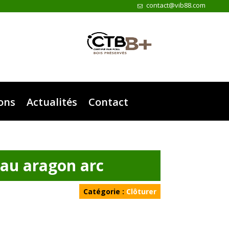
contact@vib88.com
ions
Actualités
Contact
au aragon arc
Catégorie :
Clôturer