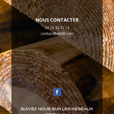
NOUS CONTACTER
03 29 32 72 12
contact@vib88.com
Suivez nous sur les réseaux