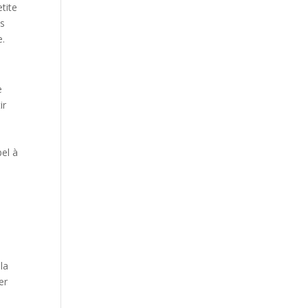
tite
is
e.
e
ir
pel à
 la
er