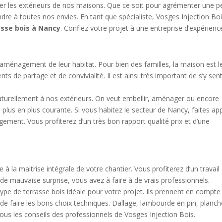
ger les extérieurs de nos maisons. Que ce soit pour agrémenter une pe
ndre à toutes nos envies. En tant que spécialiste, Vosges Injection Bo
asse bois à Nancy
. Confiez votre projet à une entreprise d’expérienc
’aménagement de leur habitat. Pour bien des familles, la maison est l
e partage et de convivialité. Il est ainsi très important de s’y sent
 naturellement à nos extérieurs. On veut embellir, aménager ou encore
e plus en plus courante. Si vous habitez le secteur de Nancy, faites ap
ement. Vous profiterez d’un très bon rapport qualité prix et d’une
e à la maitrise intégrale de votre chantier. Vous profiterez d’un travail
 de mauvaise surprise, vous avez à faire à de vrais professionnels.
e type de terrasse bois idéale pour votre projet. Ils prennent en compte
 de faire les bons choix techniques. Dallage, lambourde en pin, planch
sous les conseils des professionnels de Vosges Injection Bois.