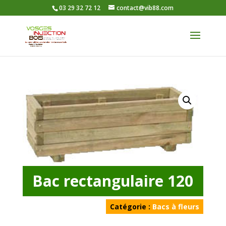
03 29 32 72 12
contact@vib88.com
Bac rectangulaire 120
Catégorie :
Bacs à fleurs