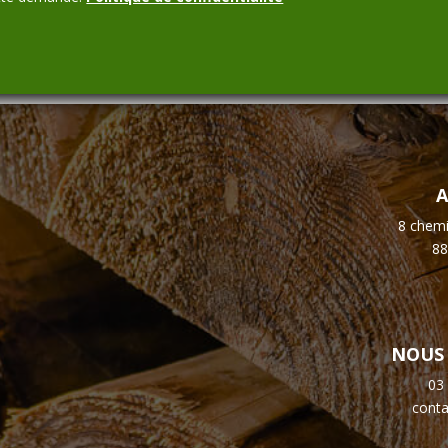
A
8 chemi
88
NOUS
03
cont