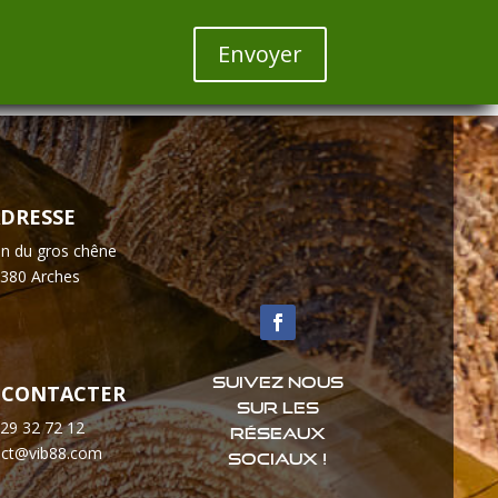
Envoyer
DRESSE
n du gros chêne
380 Arches
Suivez nous
 CONTACTER
sur les
 29 32 72 12
réseaux
act@vib88.com
sociaux !